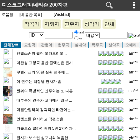
디스코그래피
/네티즌 200자평
도움말
[내 음반 목록]
[WishList]
작곡가
지휘자
연주자
성악가
단체
and
or
전체장르
교향곡
관현악
협주곡
실내악
독주곡
성악곡
오페라
멘델스존의 필청 오라토리오 ...
an***
미완성 교향곡 음반 콜렉션은 뮌시 ...
ha***
쿠벨리크의 90년 실황 연주에 ...
an***
이 연주는 악장별 편차가 좀 ...
an***
뮌쉬의 폭발적인 연주와는 또 다른 ...
mo***
대부분의 연주가 코다에서 많은 ...
be***
미켈란젤리의 감각적인 타건에는 ...
be***
인템포를 유지하고 객관성을 ...
do***
카를로스 클라이버의 5번 2악장과 ...
yo***
뮌시가 보스턴 심포니와 녹음한 ...
yh***