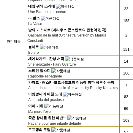
Daphnis et Chloe - Suite No. 2
대양 위의 조각배
22
Une Barque sur l'océan
라 발스
155
La Valse
밤의 가스파르 (마리우스 콘스탄트의 관현악 편곡)
Gaspard de la nuit (Orchestral version by Marius
2
Constant)
관현악곡
볼레로
151
Bolero
셰에라자드 - 환상 서곡
14
Sheherazade - Fairy Overture
스페인 랩소디
100
Rapsodie espagnole
안타르 - 림스키-코르사코프의 작품에 의한 극부수 음악
1
Antar - Incidental music after works by Rimsky-Korsakov
어릿광대의 아침 노래
82
Alborada del gracioso
어미 거위
96
Ma mere l'oye
죽은 왕녀를 위한 파반느
108
Pavane pour une infante defunte
쿠프랭의 무덤
57