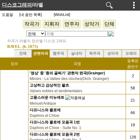
디스코그래피
/라벨
도움말
[내 음반 목록]
[WishList]
작곡가
지휘자
연주자
성악가
단체
작곡가 라벨의 장르별 디스코그래피
RAVEL
(b. 1875)
전체
관현악곡
협주곡
실내악
독주곡
성악곡
오페라
등록된
장르
곡명
음반수
'영상' 중 '종의 골짜기' 관현악 편곡(Grainger)
2
Miroirs - La Vallee des cloches(Orch. Grainger)
고상하고 감상적인 왈츠
58
Valses nobles et sentimentales
고풍스러운 미뉴에트
21
Menuet Antique
다프니스와 클로에
66
Daphnis et Chloe
다프니스와 클로에 모음곡 1번
19
Daphnis et Chloe - Suite No. 1
다프니스와 클로에 모음곡 2번
126